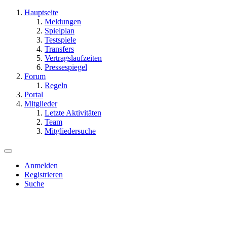
Hauptseite
Meldungen
Spielplan
Testspiele
Transfers
Vertragslaufzeiten
Pressespiegel
Forum
Regeln
Portal
Mitglieder
Letzte Aktivitäten
Team
Mitgliedersuche
Anmelden
Registrieren
Suche
Dieses Forum