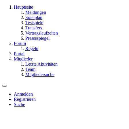
Hauptseite
Meldungen
Spielplan
Testspiele
Transfers
Vertragslaufzeiten
Pressespiegel
Forum
Regeln
Portal
Mitglieder
Letzte Aktivitäten
Team
Mitgliedersuche
Anmelden
Registrieren
Suche
Dieses Thema