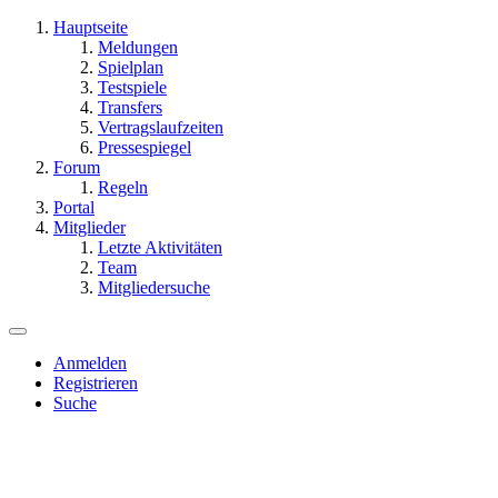
Hauptseite
Meldungen
Spielplan
Testspiele
Transfers
Vertragslaufzeiten
Pressespiegel
Forum
Regeln
Portal
Mitglieder
Letzte Aktivitäten
Team
Mitgliedersuche
Anmelden
Registrieren
Suche
Dieses Thema