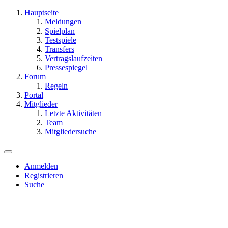
Hauptseite
Meldungen
Spielplan
Testspiele
Transfers
Vertragslaufzeiten
Pressespiegel
Forum
Regeln
Portal
Mitglieder
Letzte Aktivitäten
Team
Mitgliedersuche
Anmelden
Registrieren
Suche
Dieses Thema