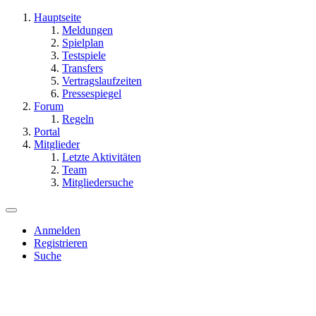
Hauptseite
Meldungen
Spielplan
Testspiele
Transfers
Vertragslaufzeiten
Pressespiegel
Forum
Regeln
Portal
Mitglieder
Letzte Aktivitäten
Team
Mitgliedersuche
Anmelden
Registrieren
Suche
Dieses Thema