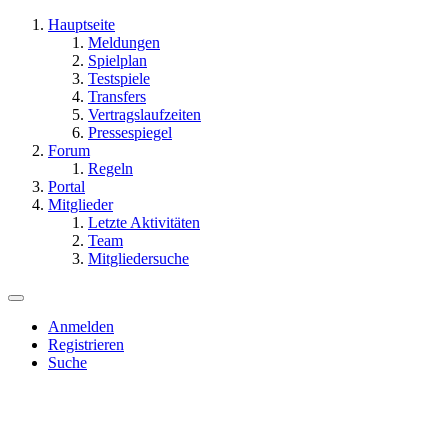
Hauptseite
Meldungen
Spielplan
Testspiele
Transfers
Vertragslaufzeiten
Pressespiegel
Forum
Regeln
Portal
Mitglieder
Letzte Aktivitäten
Team
Mitgliedersuche
Anmelden
Registrieren
Suche
Dieses Thema