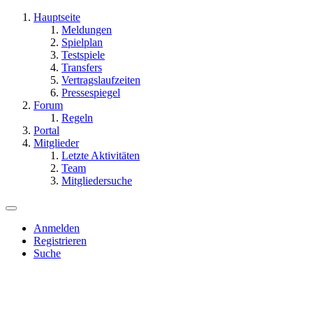
Hauptseite
Meldungen
Spielplan
Testspiele
Transfers
Vertragslaufzeiten
Pressespiegel
Forum
Regeln
Portal
Mitglieder
Letzte Aktivitäten
Team
Mitgliedersuche
Anmelden
Registrieren
Suche
Dieses Thema