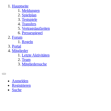
Hauptseite
Meldungen
Spielplan
Testspiele
Transfers
Vertragslaufzeiten
Pressespiegel
Forum
Regeln
Portal
Mitglieder
Letzte Aktivitäten
Team
Mitgliedersuche
Anmelden
Registrieren
Suche
Dieses Thema