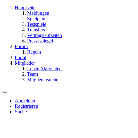
Hauptseite
Meldungen
Spielplan
Testspiele
Transfers
Vertragslaufzeiten
Pressespiegel
Forum
Regeln
Portal
Mitglieder
Letzte Aktivitäten
Team
Mitgliedersuche
Anmelden
Registrieren
Suche
Dieses Thema