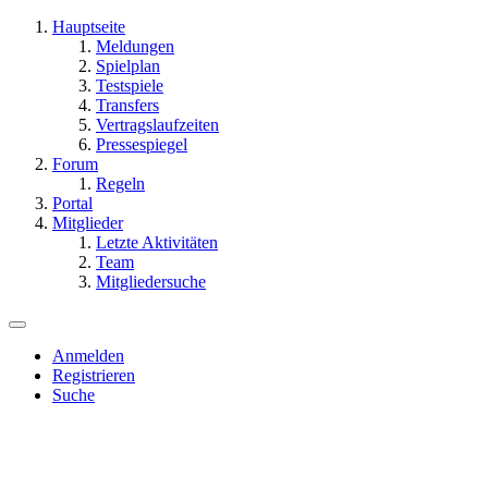
Hauptseite
Meldungen
Spielplan
Testspiele
Transfers
Vertragslaufzeiten
Pressespiegel
Forum
Regeln
Portal
Mitglieder
Letzte Aktivitäten
Team
Mitgliedersuche
Anmelden
Registrieren
Suche
Dieses Thema