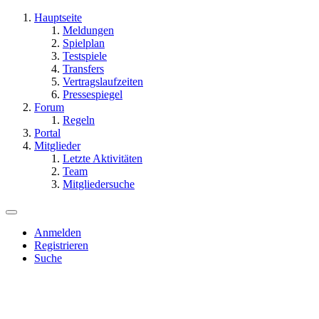
Hauptseite
Meldungen
Spielplan
Testspiele
Transfers
Vertragslaufzeiten
Pressespiegel
Forum
Regeln
Portal
Mitglieder
Letzte Aktivitäten
Team
Mitgliedersuche
Anmelden
Registrieren
Suche
Dieses Thema