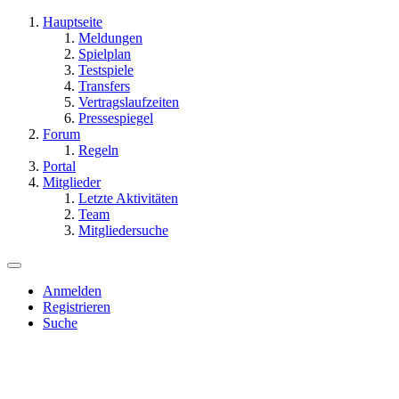
Hauptseite
Meldungen
Spielplan
Testspiele
Transfers
Vertragslaufzeiten
Pressespiegel
Forum
Regeln
Portal
Mitglieder
Letzte Aktivitäten
Team
Mitgliedersuche
Anmelden
Registrieren
Suche
Dieses Thema